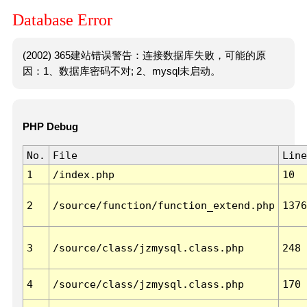
Database Error
(2002) 365建站错误警告：连接数据库失败，可能的原
因：1、数据库密码不对; 2、mysql未启动。
PHP Debug
No.
File
Line
1
/index.php
10
2
/source/function/function_extend.php
1376
3
/source/class/jzmysql.class.php
248
4
/source/class/jzmysql.class.php
170